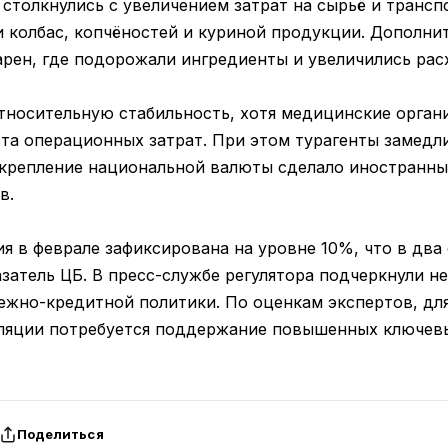
столкнулись с увеличением затрат на сырьё и трансп
и колбас, копчёностей и куриной продукции. Дополни
арен, где подорожали ингредиенты и увеличились расх
относительную стабильность, хотя медицинские орга
ста операционных затрат. При этом турагенты замед
крепление национальной валюты сделало иностранны
в.
 в феврале зафиксирована на уровне 10%, что в два 
затель ЦБ. В пресс-службе регулятора подчеркнули н
ежно-кредитной политики. По оценкам экспертов, дл
яции потребуется поддержание повышенных ключевых
Поделиться