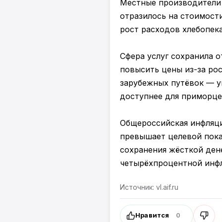
Местные производители 
отразилось на стоимост
рост расходов хлебопек
Сфера услуг сохранила 
повысить цены из-за ро
зарубежных путёвок — у
доступнее для приморце
Общероссийская инфляция
превышает целевой пока
сохранения жёсткой ден
четырёхпроцентной инфл
Источник: vl.aif.ru
Нравится
0