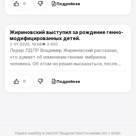
Подробнее
0
Жириновский выступил за рождение генно-
В России
модифицированных детей.
2-01-2020, 19:08
👁 3 950
Лидер ЛДПР Владимир Жириновский рассказал,
что думает об изменении генома эмбриона
человека. Об этом он решил высказаться, после...
Подробнее
0
Нашёл ошибку в тексте? Выдели текст и нажми ctrl + enter.