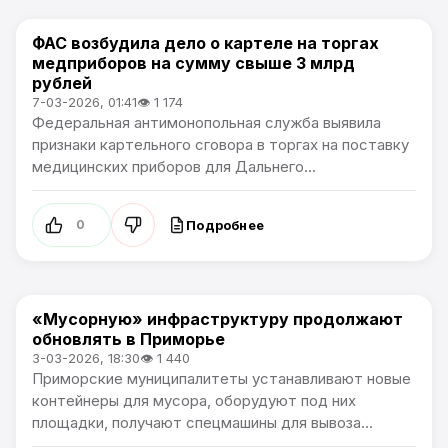
ФАС возбудила дело о картеле на торгах
Новости Приморского края
медприборов на сумму свыше 3 млрд
рублей
7-03-2026, 01:41
👁 1 174
Федеральная антимонопольная служба выявила
признаки картельного сговора в торгах на поставку
медицинских приборов для Дальнего...
Подробнее
0
«Мусорную» инфраструктуру продолжают
Новости Приморского края
обновлять в Приморье
3-03-2026, 18:30
👁 1 440
Приморские муниципалитеты устанавливают новые
контейнеры для мусора, оборудуют под них
площадки, получают спецмашины для вывоза...