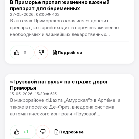
В Приморье пропал жизненно важный
Новости Приморского края
препарат для беременных
27-05-2026, 08:00
👁 402
В аптеках Приморского края исчез допегит —
препарат, который входит в перечень жизненно
необходимых и важнейших лекарственных...
Подробнее
0
«Грузовой патруль» на страже дорог
Новости Приморского края
Приморья
15-05-2026, 15:30
👁 615
В микрорайоне «Шахта „Амурская“» в Артёме, а
также в посёлке Де-Фриз, внедрена система
автоматического контроля «Грузовой...
Подробнее
+1