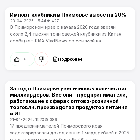
Импорт клубники в Приморье вырос на 20%
Новости Приморского края
23-04-2026, 15:44
👁 427
В Приморском крае с начала 2026 года ввезли
около 2,4 тысячи тонн свежей клубники из Китая,
сообщает РИА VladNews со ссылкой на...
Подробнее
0
За год в Приморье увеличилось количество
Новости Приморского края
миллиардеров. Все они – предприниматели,
работающие в сферах оптово-розничной
торговли, производства продуктов питания
и ИТ
21-04-2026, 11:20
👁 389
17 предпринимателей Приморского края
задекларировали доход свыше 1 млрд рублей в 2025
году: годом ранее их было 15. Об этом...