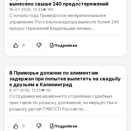
вынесено свыше 240 предостережений
16-07-2026, 12:33
👁 196
С начала года Приморское межрегиональное
управление Россельхознадзора вынесло более 240
предостережений владельцам личных...
Подробнее
0
В Приморье должник по алиментам
Новости Приморского края
задержан при попытке вылететь на свадьбу
к друзьям в Калининград
6-07-2026, 13:25
👁 181
Сотрудники межрайонного отделения судебных
приставов по розыску должников, их имущества и
розыску детей ГУФССП России по...
Подробнее
0