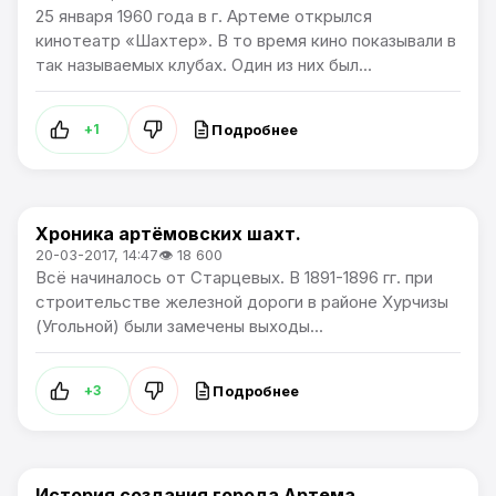
25 января 1960 года в г. Артеме открылся
кинотеатр «Шахтер». В то время кино показывали в
так называемых клубах. Один из них был...
Подробнее
+1
Хроника артёмовских шахт.
Город Артем
20-03-2017, 14:47
👁 18 600
Всё начиналось от Старцевых. В 1891-1896 гг. при
строительстве железной дороги в районе Хурчизы
(Угольной) были замечены выходы...
Подробнее
+3
История создания города Артема.