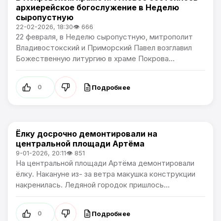
архиерейское богослужение в Неделю
сыропустную
22-02-2026, 18:30
👁 666
22 февраля, в Неделю сыропустную, митрополит
Владивостокский и Приморский Павел возглавил
Божественную литургию в храме Покрова...
Подробнее
0
Ёлку досрочно демонтировали на
Культура
центральной площади Артёма
9-01-2026, 20:11
👁 851
На центральной площади Артёма демонтировали
ёлку. Накануне из- за ветра макушка конструкции
накренилась. Ледяной городок пришлось...
Подробнее
0