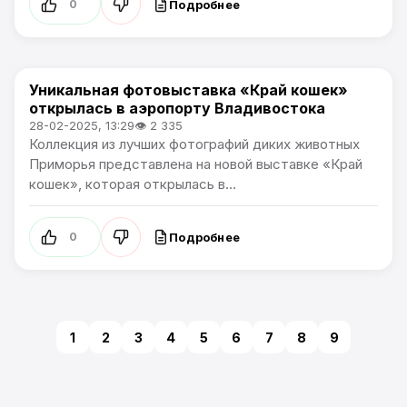
Подробнее
0
Уникальная фотовыставка «Край кошек»
Культура
открылась в аэропорту Владивостока
28-02-2025, 13:29
👁 2 335
Коллекция из лучших фотографий диких животных
Приморья представлена на новой выставке «Край
кошек», которая открылась в...
Подробнее
0
1
2
3
4
5
6
7
8
9