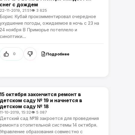
снег с дождем
22-11-2019, 21:51
👁 3 625
Борис Кубай прокомментировал очередное
ухудшение погоды, ожидаемое в ночь с 23 на
24 ноября В Приморье потеплело и
синоптики...
Подробнее
0
15 октября закончится ремонт в
Общество / Сообщения о ЧС и погодных явлениях. /
детском саду № 19 и начнется в
Проблемы города
детском саду № 18
11-10-2019, 15:32
👁 5 087
Детский сад №18 закроется для проведения
ремонта отопительной системы 14 октября.
Управление образования совместно с