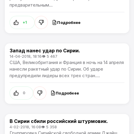
предварительным...
Подробнее
+1
Запад нанес удар по Сирии.
В мире
14-04-2018, 18:16
👁 5 467
США, Великобритания и Франция в ночь на 14 апреля
нанесли ракетный удар по Сирии. Об ударе
предупредили лидеры всех трех стран....
Подробнее
0
В Сирии сбили российский штурмовик.
В мире
4-02-2018, 16:08
👁 5 358
Группировка Сирийской свободной армии Джайш