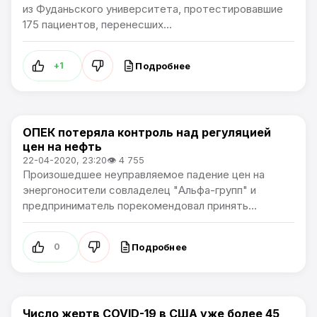
из Фуданьского университета, протестировавшие
175 пациентов, перенесших...
Подробнее
+1
ОПЕК потеряла контроль над регуляцией
Артемпортал / В мире
цен на нефть
22-04-2020, 23:20
👁 4 755
Произошедшее неуправляемое падение цен на
энергоносители совладелец "Альфа-групп" и
предприниматель порекомендовал принять...
Подробнее
0
Число жертв COVID-19 в США уже более 45
Артемпортал / В мире