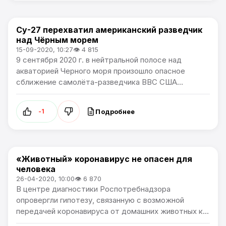
Су-27 перехватил американский разведчик
Артемпортал / В мире
над Чёрным морем
15-09-2020, 10:27
👁 4 815
9 сентября 2020 г. в нейтральной полосе над
акваторией Черного моря произошло опасное
сближение самолёта-разведчика ВВС США...
Подробнее
-1
«Животный» коронавирус не опасен для
Артемпортал / В мире
человека
26-04-2020, 10:00
👁 6 870
В центре диагностики Роспотребнадзора
опровергли гипотезу, связанную с возможной
передачей коронавируса от домашних животных к...