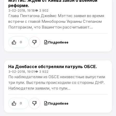
Мэттис: Ждем от Киева закон о военной
В мире
реформе.
3-02-2018, 19:18
👁 3 902
Глава Пентагона Джеймс Мэттис заявил во время
встречи с главой Минобороны Украины Степаном
Полтораком, что Вашингтон рассчитывает...
Подробнее
0
На Донбассе обстреляли патруль ОБСЕ.
В мире
3-02-2018, 19:01
👁 3 922
По наблюдателям из ОБСЕ неизвестные выпустили
три пули. Выстрелы происходили со стороны ДНР.
Наблюдатели заявили, что пули...
Подробнее
0