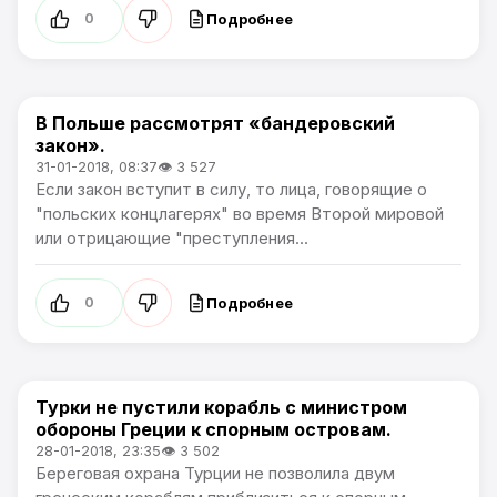
Подробнее
0
В Польше рассмотрят «бандеровский
В мире
закон».
31-01-2018, 08:37
👁 3 527
Если закон вступит в силу, то лица, говорящие о
"польских концлагерях" во время Второй мировой
или отрицающие "преступления...
Подробнее
0
Турки не пустили корабль с министром
В мире
обороны Греции к спорным островам.
28-01-2018, 23:35
👁 3 502
Береговая охрана Турции не позволила двум