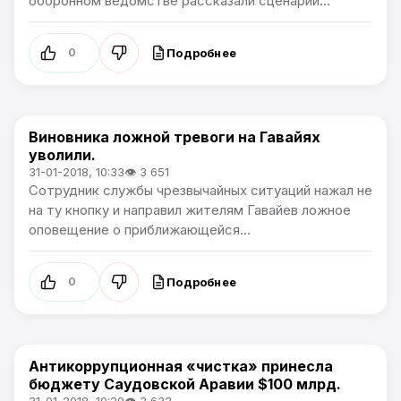
оборонном ведомстве рассказали сценарии...
Подробнее
0
Виновника ложной тревоги на Гавайях
В мире
уволили.
31-01-2018, 10:33
👁 3 651
Сотрудник службы чрезвычайных ситуаций нажал не
на ту кнопку и направил жителям Гавайев ложное
оповещение о приближающейся...
Подробнее
0
Антикоррупционная «чистка» принесла
В мире
бюджету Саудовской Аравии $100 млрд.