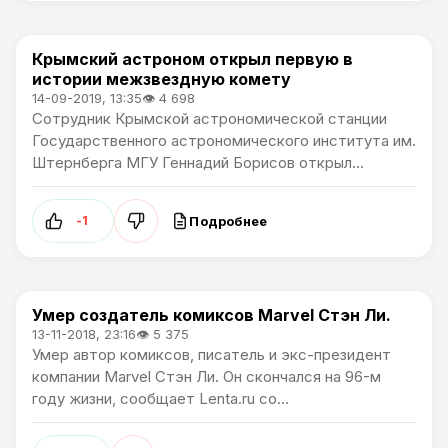
Крымский астроном открыл первую в
В мире
истории межзвездную комету
14-09-2019, 13:35
👁 4 698
Сотрудник Крымской астрономической станции
Государственного астрономического института им.
Штернберга МГУ Геннадий Борисов открыл...
Подробнее
-1
Умер создатель комиксов Marvel Стэн Ли.
В мире
13-11-2018, 23:16
👁 5 375
Умер автор комиксов, писатель и экс-президент
компании Marvel Стэн Ли. Он скончался на 96-м
году жизни, сообщает Lenta.ru со...