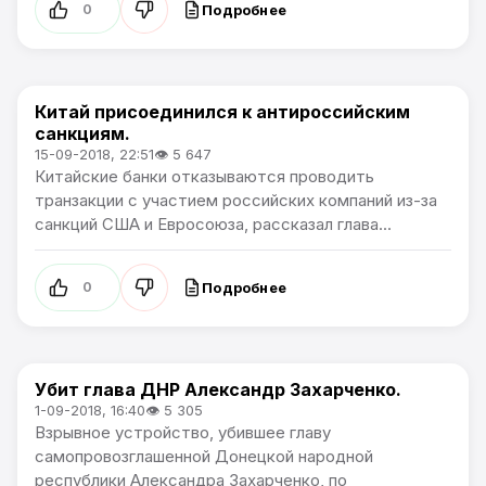
Подробнее
0
Китай присоединился к антироссийским
В мире
санкциям.
15-09-2018, 22:51
👁 5 647
Китайские банки отказываются проводить
транзакции с участием российских компаний из-за
санкций США и Евросоюза, рассказал глава...
Подробнее
0
Убит глава ДНР Александр Захарченко.⠀
В мире
1-09-2018, 16:40
👁 5 305
Взрывное устройство, убившее главу
самопровозглашенной Донецкой народной
республики Александра Захарченко, по