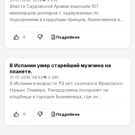
31-01-2018, 10:29
👁 3 632
Власти Саудовской Аравии взыскали 107
миллиардов долларов с задержанных по
подозрениям в коррупции принцев, бизнесменов и...
Подробнее
0
В Испании умер старейший мужчина на
В мире
планете.
31-01-2018, 08:53
👁 3 360
В Испании в возрасте 113 лет скончался Франсиско
Нуньес Оливера. Рекордсмена похоронят на
кладбище в городке Бьенвенида, где он...
Подробнее
0