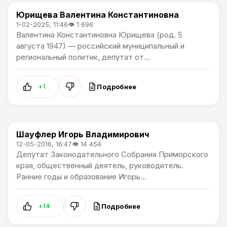
Юрищева Валентина Константиновна
Самые узнаваемые люди Артема
1-02-2025, 11:46
👁 1 696
Валентина Константиновна Юрищева (род. 5
августа 1947) — российский муниципальный и
региональный политик, депутат от...
Подробнее
+1
Шауфлер Игорь Владимирович
Самые узнаваемые люди Артема
12-05-2016, 16:47
👁 14 454
Депутат Законодательного Собрания Приморского
края, общественный деятель, руководитель.
Ранние годы и образование Игорь...
Подробнее
+14