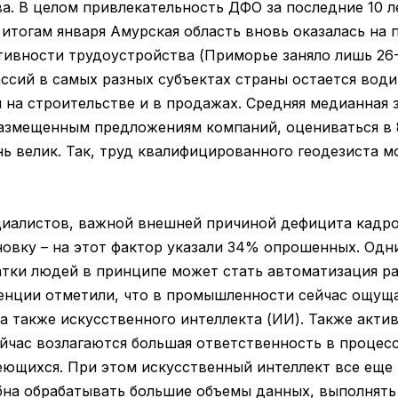
а. В целом привлекательность ДФО за последние 10 л
итогам января Амурская область вновь оказалась на 
тивности трудоустройства (Приморье заняло лишь 26
ссий в самых разных субъектах страны остается води
 на строительстве и в продажах. Средняя медианная 
размещенным предложениям компаний, оцениваться в 80
ь велик. Так, труд квалифицированного геодезиста мо
иалистов, важной внешней причиной дефицита кадро
овку – на этот фактор указали 34% опрошенных. Одн
тки людей в принципе может стать автоматизация ра
енции отметили, что в промышленности сейчас ощуща
а также искусственного интеллекта (ИИ). Также акти
ейчас возлагаются большая ответственность в процес
еющихся. При этом искусственный интеллект все еще
бна обрабатывать большие объемы данных, выполнять