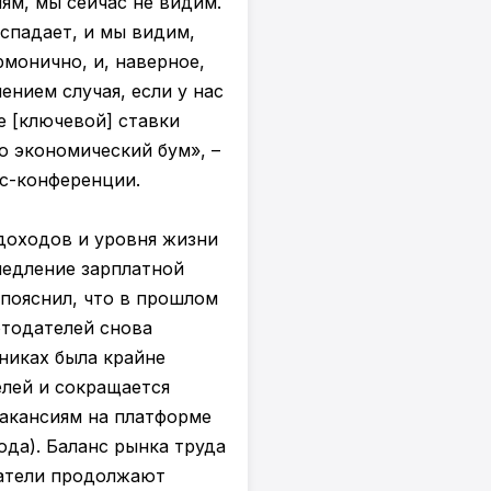
ям, мы сейчас не видим.
 спадает, и мы видим,
рмонично, и, наверное,
ением случая, если у нас
е [ключевой] ставки
о экономический бум», –
сс-конференции.
доходов и уровня жизни
медление зарплатной
 пояснил, что в прошлом
отодателей снова
никах была крайне
елей и сокращается
вакансиям на платформе
ода). Баланс рынка труда
датели продолжают