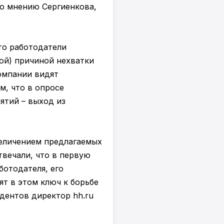
по мнению Сергиенкова,
то работодатели
ой) причиной нехватки
омпании видят
м, что в опросе
ятий – выход из
величением предлагаемых
твечали, что в первую
отодателя, его
т в этом ключ к борьбе
ндентов директор hh.ru