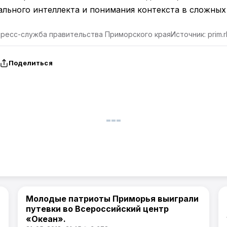
льного интеллекта и понимания контекста в сложных
пресс-служба правительства Приморского края
Источник: prim.r
Поделиться
Молодые патриоты Приморья выиграли
Новости Приморского края
путевки во Всероссийский центр
«Океан».