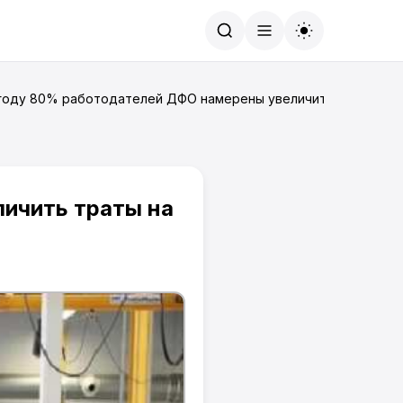
Найти
 году 80% работодателей ДФО намерены увеличить траты на 
ичить траты на