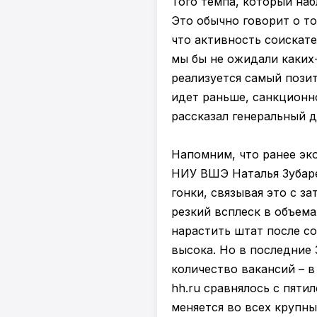
Того темпа, который наб
Это обычно говорит о то
что активность соискате
мы бы не ожидали каких-
реализуется самый пози
идет раньше, санкционн
рассказал генеральный 
Напомним, что ранее эк
НИУ ВШЭ Наталья Зубаре
гонки, связывая это с 
резкий всплеск в объема
нарастить штат после с
высока. Но в последние 
количество вакансий – 
hh.ru сравнялось с пяти
меняется во всех крупн