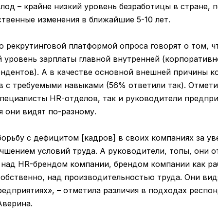
лод – крайне низкий уровень безработицы в стране, 
ственные изменения в ближайшие 5-10 лет.
о рекрутинговой платформой опроса говорят о том, ч
 уровень зарплаты главной внутренней (корпоративн
ндентов). А в качестве основной внешней причины к
в с требуемыми навыками (56% ответили так). Отмети
специалисты HR-отделов, так и руководители предпри
 они видят по-разному.
борьбу с дефицитом [кадров] в своих компаниях за у
учшением условий труда. А руководители, топы, они о
 над HR-брендом компании, брендом компании как раб
собственно, над производительностью труда. Они видя
редприятиях», – отметила различия в подходах респо
Аверина.