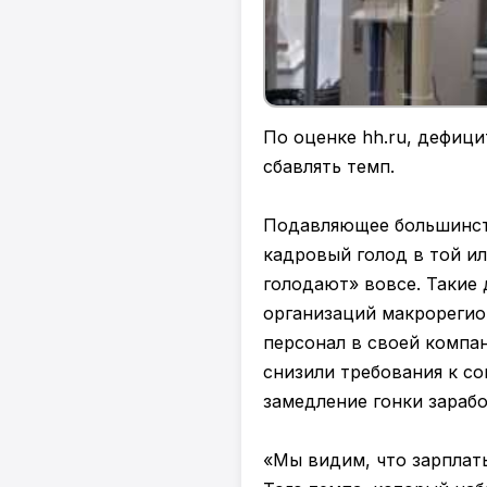
По оценке hh.ru, дефици
сбавлять темп.
Подавляющее большинст
кадровый голод в той ил
голодают» вовсе. Такие 
организаций макрорегио
персонал в своей компани
снизили требования к с
замедление гонки зарабо
«Мы видим, что зарплат