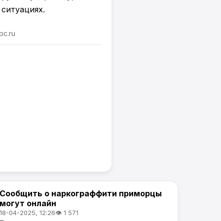
 ситуациях.
bc.ru
Сообщить о наркограффити приморцы
Новости Приморского края
могут онлайн
18-04-2025, 12:26
👁 1 571