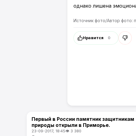
однако лишена эмоциона
Источник фото/Автор фото: 
Нравится
0
Первый в России памятник защитникам
Новости Приморского края
природы открыли в Приморье.
23-09-2017, 18:45
👁 3 380