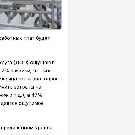
работных плат будет
круга (ДФО) ощущают
 7% заявили, что «не
 месяца проводил опрос
чить затраты на
ие и т.д.), а 47%
юдается ощутимое
определенном уровне.