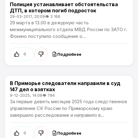
Полиция устанавливает обстоятельства
Новости Приморского края
ДТП, в котором погиб подросток
29-03-2017, 20:09
👁 3 166
29 марта в 13.00 в дежурную часть
межмуниципального отдела МВД России по ЗАТО г.
Фокино поступило сообщение о...
Подробнее
0
В Приморье следователи направили в суд
Новости Приморского края
147 дел о взятках
9-12-2025, 14:08
👁 784
За первые девять месяцев 2025 года следственное
управление СК России по Приморскому краю
завершило расследование и направило в...
Подробнее
0