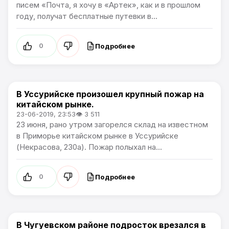
писем «Почта, я хочу в «Артек», как и в прошлом
году, получат бесплатные путевки в...
Подробнее
0
В Уссурийске произошел крупный пожар на
Новости Приморского края
китайском рынке.
23-06-2019, 23:53
👁 3 511
23 июня, рано утром загорелся склад на известном
в Приморье китайском рынке в Уссурийске
(Некрасова, 230а). Пожар полыхал на...
Подробнее
0
В Чугуевском районе подросток врезался в
Новости Приморского края