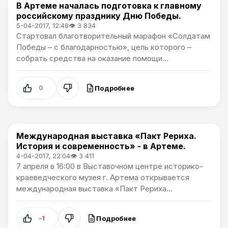
В Артеме началась подготовка к главному
Общество
российскому празднику Дню Победы.
5-04-2017, 12:48
👁 3 834
Стартовал благотворительный марафон «Солдатам
Победы – с благодарностью», цель которого –
собрать средства на оказание помощи...
Подробнее
0
Международная выставка «Пакт Рериха.
Общество
История и современность» - в Артеме.
4-04-2017, 22:04
👁 3 411
7 апреля в 16:00 в Выставочном центре историко-
краеведческого музея г. Артема открывается
международная выставка «Пакт Рериха...
Подробнее
-1