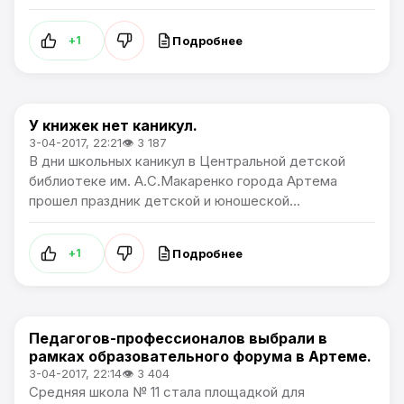
Подробнее
+1
У книжек нет каникул.
Общество
3-04-2017, 22:21
👁 3 187
В дни школьных каникул в Центральной детской
библиотеке им. А.С.Макаренко города Артема
прошел праздник детской и юношеской...
Подробнее
+1
Педагогов-профессионалов выбрали в
Общество
рамках образовательного форума в Артеме.
3-04-2017, 22:14
👁 3 404
Средняя школа № 11 стала площадкой для