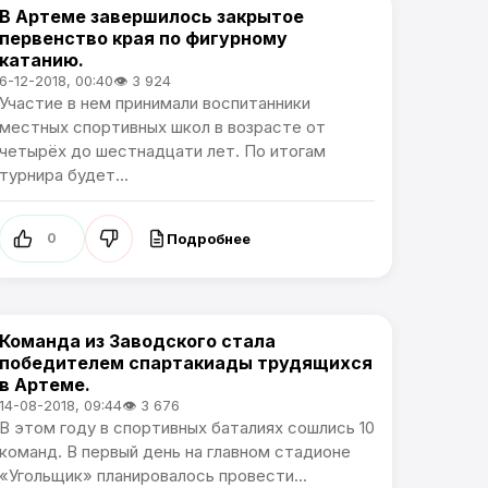
В Артеме завершилось закрытое
Спорт
первенство края по фигурному
катанию.
6-12-2018, 00:40
👁 3 924
Участие в нем принимали воспитанники
местных спортивных школ в возрасте от
четырёх до шестнадцати лет. По итогам
турнира будет...
Подробнее
0
Команда из Заводского стала
Спорт
победителем спартакиады трудящихся
в Артеме.
14-08-2018, 09:44
👁 3 676
В этом году в спортивных баталиях сошлись 10
команд. В первый день на главном стадионе
«Угольщик» планировалось провести...