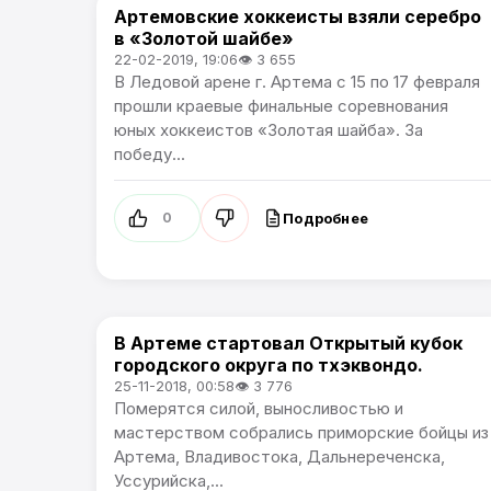
Артемовские хоккеисты взяли серебро
Спорт
в «Золотой шайбе»
22-02-2019, 19:06
👁 3 655
В Ледовой арене г. Артема с 15 по 17 февраля
прошли краевые финальные соревнования
юных хоккеистов «Золотая шайба». За
победу...
Подробнее
0
В Артеме стартовал Открытый кубок
Спорт
городского округа по тхэквондо.
25-11-2018, 00:58
👁 3 776
Померятся силой, выносливостью и
мастерством собрались приморские бойцы из
Артема, Владивостока, Дальнереченска,
Уссурийска,...