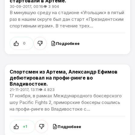
стартовали в Артеме.
30-09-2017, 00:16
👁 3 904
В минувшую среду на стадионе «Угольщик» в пятый
раз в нашем округе был дан старт «Президентским
спортивным играм». В течение трех...
Подробнее
0
Спортсмен из Артема, Александр Ефимов
Спорт / Артемпортал
дебютировал на профи-ринге во
Владивостоке.
21-11-2017, 13:11
👁 4 823
17 ноября, в рамках Международного боксерского
шоу Pacific Fights 2, приморские боксеры сошлись
на профи-ринге во Владивостоке с...
Подробнее
+1