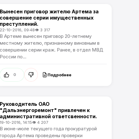
Вынесен приговор жителю Артема за
Происшествия
совершение серии имущественных
преступлений.
22-10-2016, 09:48
👁 3 317
В Артеме вынесен приговор 20-летнему
местному жителю, признанному виновным в
совершении серии краж. Ранее, в отдел МВД
России по...
Подробнее
0
Руководитель ОАО
Происшествия
"Дальэнергоремонт" привлечен к
административной ответсвенности.
19-10-2016, 14:15
👁 4 207
В июне-июле текущего года прокуратурой
города Артема проведены проверки