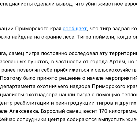
п специалисты сделали вывод, что убил животное взр
рации Приморского края
сообщает
, что тигр задрал к
была найдена на окраине леса. Тигра поймали, когда о
а, самец тигра постоянно обследовал эту территорию
аселенных пунктов, в частности от города Артём, но 
и ранее позволял себе приближаться к сельскохозяйс
 Поэтому было принято решение о начале мероприятий
департамента охотничьего надзора Приморского кра
ециалисты охотнадзора нашли тигра с помощью тепло
Центр реабилитации и реинтродукции тигров и други
еле Алексеевка. Взрослый самец весит 170 килограмм.
Сейчас сотрудники центра собираются выпустить жив