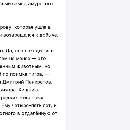
ослый самец амурского
орову, которая ушла в
н возвращался к добыче.
. Да, она находится в
тем не менее — это
твенным животным, но
 по поимке тигра, —
я Дмитрий Панкратов.
визора. Хищника
х редких животных
 Ему четыре–пять лет, и
отного в отдалённую от