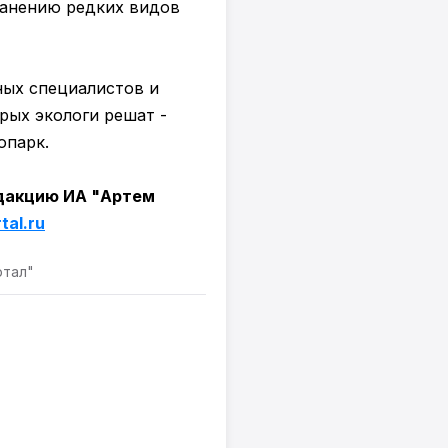
ранению редких видов
ных специалистов и
рых экологи решат -
опарк.
едакцию ИА "Артем
al.ru
ртал"