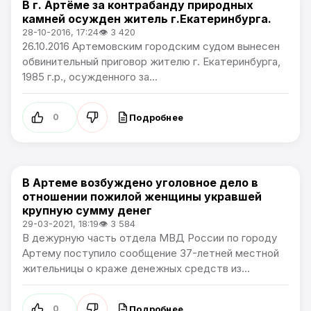
В г. Артёме за контрабанду природных
Происшествия
камней осужден житель г.Екатеринбурга.
28-10-2016, 17:24
👁 3 420
26.10.2016 Артемовским городским судом вынесен
обвинительный приговор жителю г. Екатеринбурга,
1985 г.р., осужденного за...
Подробнее
0
В Артеме возбуждено уголовное дело в
Происшествия
отношении пожилой женщины укравшей
крупную сумму денег
29-03-2021, 18:19
👁 3 584
В дежурную часть отдела МВД России по городу
Артему поступило сообщение 37-летней местной
жительницы о краже денежных средств из...
Подробнее
0