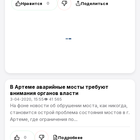
Нравится
Поделиться
0
В Артеме аварийные мосты требуют
Проблемы города / Артемпортал
внимания органов власти
3-04-2020, 15:55
👁 41 565
На фоне новости об обрушении моста, как никогда,
становится острой проблема состояния мостов в г.
Артеме, где ограничения по...
Подробнее
0