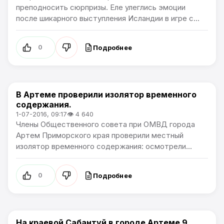
преподносить сюрпризы. Еле улеглись эмоции
после шикарного выступления Исландии в игре с...
Подробнее
0
В Артеме проверили изолятор временного
Новости Артёма
содержания.
1-07-2016, 09:17
👁 4 640
Члены Общественного совета при ОМВД города
Артем Приморского края проверили местный
изолятор временного содержания: осмотрели...
Подробнее
0
На краевой Сабантуй в городе Артеме 9
Культура