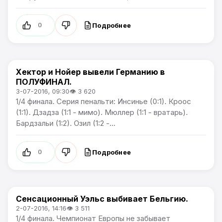
Подробнее
0
Хектор и Нойер вывели Германию в
Чемпионат Европы
ПОЛУФИНАЛ.
3-07-2016, 09:30
👁 3 620
1/4 финала. Серия пенальти: Инсинье (0:1). Кроос
(1:1). Дзадза (1:1 - мимо). Мюллер (1:1 - вратарь).
Бардзальи (1:2). Озил (1:2 -...
Подробнее
0
Сенсационный Уэльс выбивает Бельгию.
Чемпионат Европы
2-07-2016, 14:16
👁 3 511
1/4 финала. Чемпионат Европы не забывает