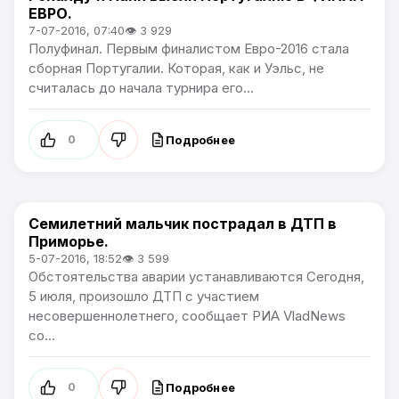
ЕВРО.
7-07-2016, 07:40
👁 3 929
Полуфинал. Первым финалистом Евро-2016 стала
сборная Португалии. Которая, как и Уэльс, не
считалась до начала турнира его...
Подробнее
0
Семилетний мальчик пострадал в ДТП в
Происшествия
Приморье.
5-07-2016, 18:52
👁 3 599
Обстоятельства аварии устанавливаются Сегодня,
5 июля, произошло ДТП с участием
несовершеннолетнего, сообщает РИА VladNews
со...
Подробнее
0