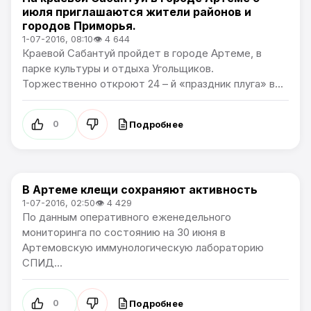
июля приглашаются жители районов и
городов Приморья.
1-07-2016, 08:10
👁 4 644
Краевой Сабантуй пройдет в городе Артеме, в
парке культуры и отдыха Угольщиков.
Торжественно откроют 24 – й «праздник плуга» в...
Подробнее
0
В Артеме клещи сохраняют активность
Новости Артёма
1-07-2016, 02:50
👁 4 429
По данным оперативного еженедельного
мониторинга по состоянию на 30 июня в
Артемовскую иммунологическую лабораторию
СПИД...
Подробнее
0