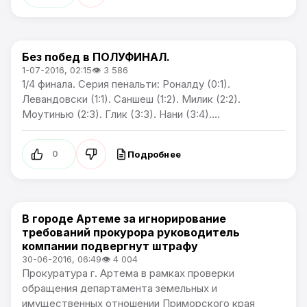
Без побед в ПОЛУФИНАЛ.
Чемпионат Европы
1-07-2016, 02:15
👁 3 586
1/4 финала. Серия пенальти: Роналду (0:1).
Левандовски (1:1). Саншеш (1:2). Милик (2:2).
Моутинью (2:3). Глик (3:3). Нани (3:4)....
Подробнее
0
В городе Артеме за игнорирование
Новости Артёма
требований прокурора руководитель
компании подвергнут штрафу
30-06-2016, 06:49
👁 4 004
Прокуратура г. Артема в рамках проверки
обращения департамента земельных и
имущественных отношении Приморского края