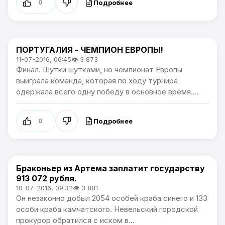
Подробнее
0
ПОРТУГАЛИЯ - ЧЕМПИОН ЕВРОПЫ!
Чемпионат Европы
11-07-2016, 06:45
👁 3 873
Финал. Шутки шутками, но чемпионат Европы
выиграла команда, которая по ходу турнира
одержала всего одну победу в основное время....
Подробнее
0
Браконьер из Артема заплатит государству
Новости Артёма
913 072 рубля.
10-07-2016, 09:32
👁 3 881
Он незаконно добыл 2054 особей краба синего и 133
особи краба камчатского. Невельский городской
прокурор обратился с иском в...