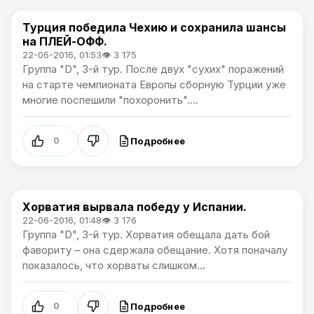
Турция победила Чехию и сохранила шансы
Чемпионат Европы
на ПЛЕЙ-ОФФ.
22-06-2016, 01:53
👁 3 175
Группа "D", 3-й тур. После двух "сухих" поражений
на старте чемпионата Европы сборную Турции уже
многие поспешили "похоронить"....
Подробнее
0
Хорватия вырвала победу у Испании.
Чемпионат Европы
22-06-2016, 01:48
👁 3 176
Группа "D", 3-й тур. Хорватия обещала дать бой
фавориту – она сдержала обещание. Хотя поначалу
показалось, что хорваты слишком...
Подробнее
0