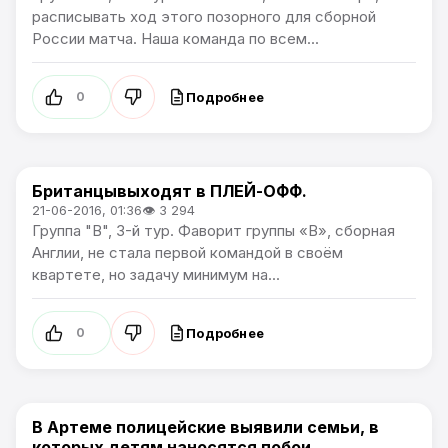
расписывать ход этого позорного для сборной
России матча. Наша команда по всем...
Подробнее
0
Британцывыходят в ПЛЕЙ-ОФФ.
Чемпионат Европы
21-06-2016, 01:36
👁 3 294
Группа "B", 3-й тур. Фаворит группы «В», сборная
Англии, не стала первой командой в своём
квартете, но задачу минимум на...
Подробнее
0
В Артеме полицейские выявили семьи, в
Происшествия
которых детям наносятся побои