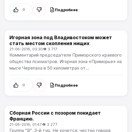
Подробнее
0
Игорная зона под Владивостоком может
Новости Артёма
стать местом скопления нищих
21-06-2016, 03:30
👁 3 717
Комментарий председателя Приморского краевого
общества психиатров. Игорная зона «Приморье» на
мысе Черепаха в 50 километрах от...
Подробнее
0
Сборная России с позором покидает
Чемпионат Европы
Францию.
21-06-2016, 01:47
👁 3 277
Группа "B", 3-й тур. Не хочется, честно говоря,