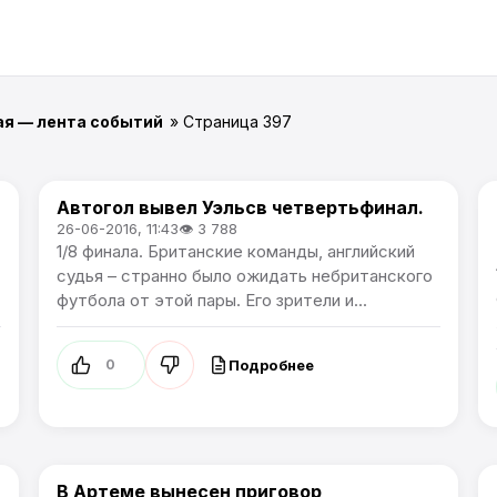
ая — лента событий
» Страница 397
.
Автогол вывел Уэльсв четвертьфинал.
Чемпионат Европы
26-06-2016, 11:43
👁 3 788
1/8 финала. Британские команды, английский
судья – странно было ожидать небританского
футбола от этой пары. Его зрители и...
Подробнее
0
В Артеме вынесен приговор
Происшествия