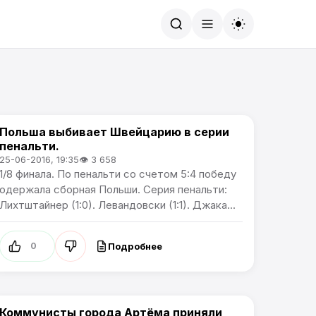
Найти
Польша выбивает Швейцарию в серии
Чемпионат Европы
пенальти.
25-06-2016, 19:35
👁 3 658
1/8 финала. По пенальти со счетом 5:4 победу
одержала сборная Польши. Серия пенальти:
Лихтштайнер (1:0). Левандовски (1:1). Джака...
Подробнее
0
Коммунисты города Артёма приняли
Новости Артёма