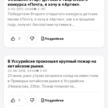
Новости Приморского края
конкурса «Почта, я хочу в «Артек».
3-03-2017, 03:06
👁 3 761
Победители Второго открытого конкурса детских
писем «Почта, я хочу в «Артек», как и в прошлом
году, получат бесплатные путевки в...
Подробнее
0
В Уссурийске произошел крупный пожар на
Новости Приморского края
китайском рынке.
23-06-2019, 23:53
👁 3 511
23 июня, рано утром загорелся склад на известном
в Приморье китайском рынке в Уссурийске
(Некрасова, 230а). Пожар полыхал на...
Подробнее
0