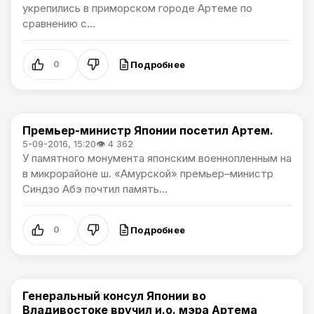
укрепились в приморском городе Артеме по
сравнению с...
Подробнее
0
Премьер-министр Японии посетил Артем.
Новости Артёма / Политика
5-09-2016, 15:20
👁 4 362
У памятного монумента японским военнопленным на
в микрорайоне ш. «Амурской» премьер–министр
Синдзо Абэ почтил память...
Подробнее
0
Генеральный консул Японии во
Политика
Владивостоке вручил и.о. мэра Артема