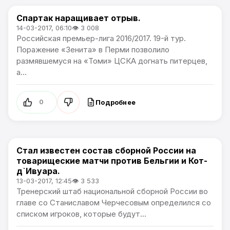
Спартак наращивает отрыв.
Премьер лига
14-03-2017, 06:10
👁 3 008
Российская премьер-лига 2016/2017. 19-й тур.
Поражение «Зенита» в Перми позволило
размявшемуся на «Томи» ЦСКА догнать питерцев,
а...
Подробнее
0
Стал известен состав сборной России на
Новости футбола
товарищеские матчи против Бельгии и Кот-
д`Ивуара.
13-03-2017, 12:45
👁 3 533
Тренерский штаб национальной сборной России во
главе со Станиславом Черчесовым определился со
списком игроков, которые будут...