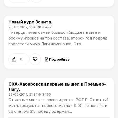
Новый курс Зенита.
Премьер лига
29-05-2017, 21:40
👁 3 427
Питерцы, имея самый большой бюджет в лиге и
обойму игроков на три состава, второй год подряд
пролетели мимо Лиги чемпионов. Это...
Подробнее
0
СКА-Хабаровск впервые вышел в Премьер-
Премьер лига
Лигу.
29-05-2017, 21:34
👁 3 195
Стыковые матчи за право играть в РФПЛ. Ответный
матч. (результат первого матча - 0:0). По пенальти
со счетом 3:5 победу одержал...