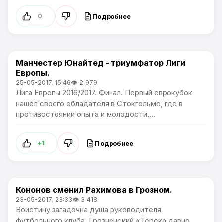
Подробнее
0
Манчестер Юнайтед - триумфатор Лиги
Лига Европы
Европы.
25-05-2017, 15:46
👁 2 979
Лига Европы 2016/2017. Финал. Первый еврокубок
нашёл своего обладателя в Стокгольме, где в
противостоянии опыта и молодости,...
Подробнее
+1
Кононов сменил Рахимова в Грозном.
Премьер лига
23-05-2017, 23:33
👁 3 418
Воистину загадочна душа руководителя
футбольного клуба. Грозненский «Терек» давно