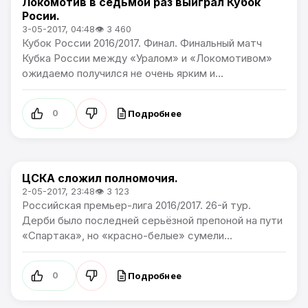
Локомотив в седьмой раз выиграл Кубок
Кубок России
Росии.
3-05-2017, 04:48
👁 3 460
Кубок России 2016/2017. Финал. Финальный матч
Кубка России между «Уралом» и «Локомотивом»
ожидаемо получился не очень ярким и...
Подробнее
0
ЦСКА сложил полномочия.
Премьер лига
2-05-2017, 23:48
👁 3 123
Российская премьер-лига 2016/2017. 26-й тур.
Дерби было последней серьёзной препоной на пути
«Спартака», но «красно-белые» сумели...
Подробнее
0