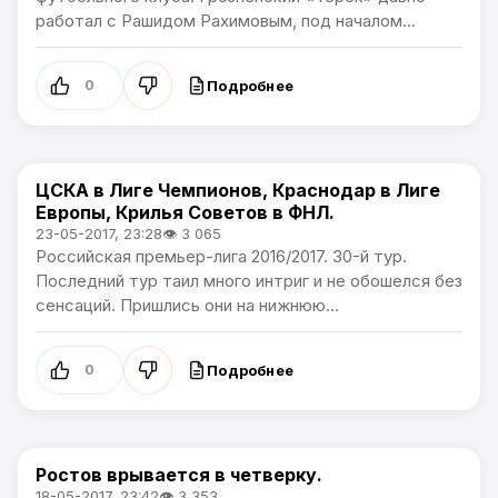
работал с Рашидом Рахимовым, под началом...
Подробнее
0
ЦСКА в Лиге Чемпионов, Краснодар в Лиге
Премьер лига
Европы, Крилья Советов в ФНЛ.
23-05-2017, 23:28
👁 3 065
Российская премьер-лига 2016/2017. 30-й тур.
Последний тур таил много интриг и не обошелся без
сенсаций. Пришлись они на нижнюю...
Подробнее
0
Ростов врывается в четверку.
Премьер лига
18-05-2017, 23:42
👁 3 353