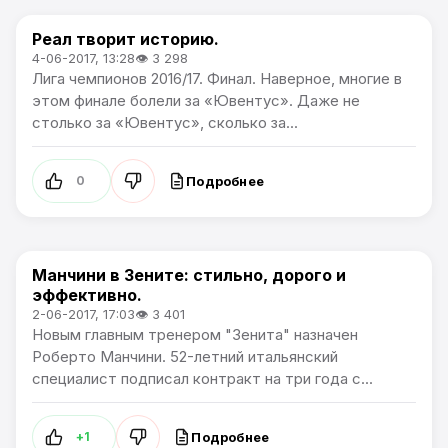
Реал творит историю.
Лига чемпионов
4-06-2017, 13:28
👁 3 298
Лига чемпионов 2016/17. Финал. Наверное, многие в
этом финале болели за «Ювентус». Даже не
столько за «Ювентус», сколько за...
Подробнее
0
Манчини в Зените: стильно, дорого и
Премьер лига
эффективно.
2-06-2017, 17:03
👁 3 401
Новым главным тренером "Зенита" назначен
Роберто Манчини. 52-летний итальянский
специалист подписал контракт на три года с...
Подробнее
+1