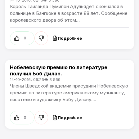
14-10-2016, 02:10
👁 3 586
Король Таиланда Пумипон Адульядет скончался в
больнице в Бангкоке в возрасте 88 лет. Сообщение
королевского двора об этом...
Подробнее
0
Нобелевскую премию по литературе
В мире
получил Боб Дилан.
14-10-2016, 06:25
👁 3 569
Члены Шведской академии присудили Нобелевскую
премию по литературе американскому музыканту,
писателю и художнику Бобу Дилану....
Подробнее
0