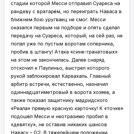
стадии которой Месси отправил Суареса на
рандеву с вратарём, но переиграть Наваса в
ближнем бою уругваец не смог. Месси
оказался первым на подборе и опять сделал
передачу на Суареса, который, на сей раз, не
попал уже по пустым воротам соперника,
пробив в штангу! Атака «сине-гранатовых»
на этом не закончилась. Далее снаряд
отскочил к Паулиньо, выстрел которого
рукой заблокировал Карвахаль. Главный
арбитр встречи, естественно, назначил
одиннадцатиметровый в ворота хозяев, а
также показал защитнику мадридского
«Реала» прямую красную карточку! К «точке»
подошёл Месси и неотразимо пробил в
«девятку», не оставив никаких шансов
Навасу – 0:2. В тяжелейшем положении