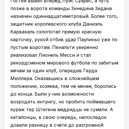
Гостей вывел вперёд Луис Суарес, а чуть
позже в ворота команды Зинедина Зидана
назначен одиннадцатиметровый. Более того,
защитник королевского клуба Даниэль
Карвахаль схлопотал прямую красную
карточку, рукой отбив удар Паулиньо уже по
пустым воротам. Пенальти уверенно
реализовал Лионель Месси и стал
рекордсменом мирового футбола по забитым
мячам за один клуб, опередив Герда
Мюллера. Оказавшись в сложнейшем
положении, хозяева, тем не менее, боролись
до конца. Были у них возможности
возродить интригу, но пробить поймавшего
кураж тер Штегена мадридцы не сумели. А
каталонцы, в свою очередь, напоследок
довели разницу в счёте до разгромной