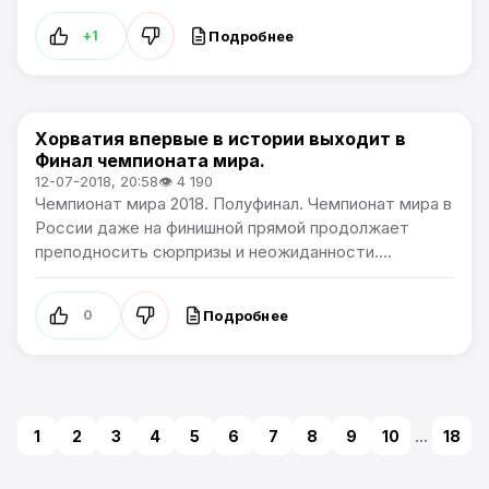
Подробнее
+1
Хорватия впервые в истории выходит в
Чемпионат Мира
Финал чемпионата мира.
12-07-2018, 20:58
👁 4 190
Чемпионат мира 2018. Полуфинал. Чемпионат мира в
России даже на финишной прямой продолжает
преподносить сюрпризы и неожиданности....
Подробнее
0
1
2
3
4
5
6
7
8
9
10
...
18