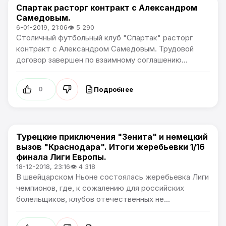
Спартак расторг контракт с Александром
Премьер лига
Самедовым.
6-01-2019, 21:06
👁 5 290
Столичный футбольный клуб "Спартак" расторг
контракт с Александром Самедовым. Трудовой
договор завершен по взаимному соглашению...
Подробнее
0
Турецкие приключения "Зенита" и немецкий
Лига Европы
вызов "Краснодара". Итоги жеребьевки 1/16
финала Лиги Европы.
18-12-2018, 23:16
👁 4 318
В швейцарском Ньоне состоялась жеребьевка Лиги
чемпионов, где, к сожалению для российских
болельщиков, клубов отечественных не...