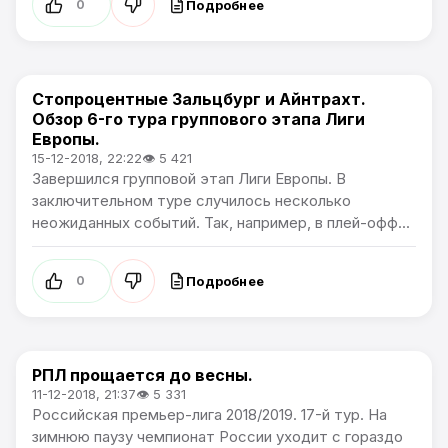
Подробнее
0
Стопроцентные Зальцбург и Айнтрахт.
Лига Европы
Обзор 6-го тура группового этапа Лиги
Европы.
15-12-2018, 22:22
👁 5 421
Завершился групповой этап Лиги Европы. В
заключительном туре случилось несколько
неожиданных событий. Так, например, в плей-офф...
Подробнее
0
РПЛ прощается до весны.
Премьер лига
11-12-2018, 21:37
👁 5 331
Российская премьер-лига 2018/2019. 17-й тур. На
зимнюю паузу чемпионат России уходит с гораздо