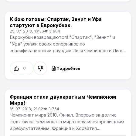
К бою готовы: Спартак, Зенит и Уфа
Лига чемпионов / Лига Европы
стартуют в Еврокубках.
25-07-2018, 13:36
👁 3 604
Еврокубки возвращаются! "Спартак", "Зенит" и
"Уфа" узнали своих соперников по
квалификационным раундам Лиги чемпионов и Лиги...
Подробнее
0
Франция стала двухкратным Чемпионом
Чемпионат Мира
Мира!
16-07-2018, 21:02
👁 3 764
Чемпионат мира 2018. Финал. Впервые за долгие
годы финал чемпионата мира получился зрелищным
и результативным. Франция и Хорватия...