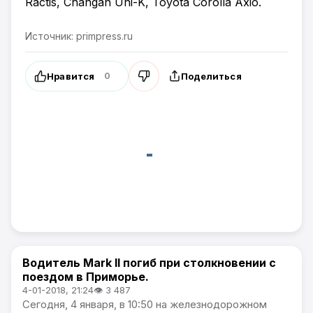
Ractis, Changan Uni-K, Toyota Corolla Axio.
Источник: primpress.ru
Нравится
Поделиться
0
Водитель Mark II погиб при столкновении с
Новости Приморского края
поездом в Приморье.
4-01-2018, 21:24
👁 3 487
Сегодня, 4 января, в 10:50 на железнодорожном