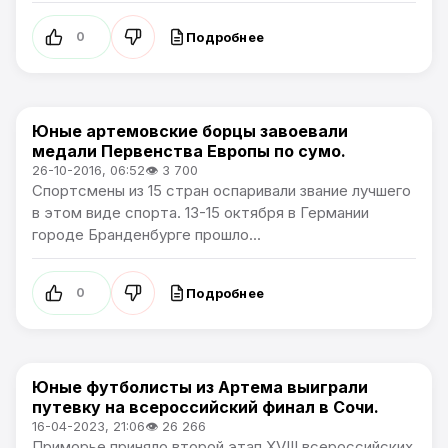
Подробнее
0
Юные артемовские борцы завоевали
Спорт
медали Первенства Европы по сумо.
26-10-2016, 06:52
👁 3 700
Спортсмены из 15 стран оспаривали звание лучшего
в этом виде спорта. 13-15 октября в Германии
городе Бранденбурге прошло...
Подробнее
0
Юные футболисты из Артема выиграли
Спорт
путевку на всероссийский финал в Сочи.
16-04-2023, 21:06
👁 26 266
Приморье приняло второй этап XVIII всероссийских