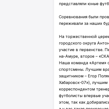
представляли юные футб
Соревнования были пров
переживали за наших бу
На торжественной церем
городского округа Антон
участие в первенстве. 
на-Амуре, второе – «СК
Наша команда «Артем» ст
спортсмены. Лучшим вра
защитником – Егор Поля
Хабаровск-07»), лучшим 
корреспондентом тренер
футболисты впервые уча
этом, так как добиралис
а у вас такая прекрасна