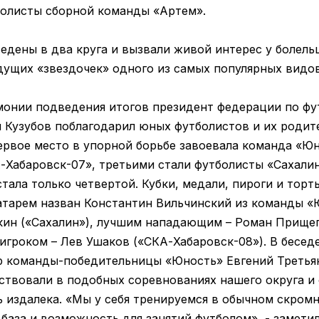
олисты сборной команды «Артем».
едены в два круга и вызвали живой интерес у болель
дущих «звездочек» одного из самых популярных видов
онии подведения итогов президент федерации по фу
 Кузубов поблагодарил юных футболистов и их родите
Первое место в упорной борьбе завоевала команда «Ю
А-Хабаровск-07», третьими стали футболисты «Сахали
ала только четвертой. Кубки, медали, пироги и торт
тарем назван Константин Вильчинский из команды «
кин («Сахалин»), лучшим нападающим – Роман Прище
игроком – Лев Ушаков («СКА-Хабаровск-08»). В бесед
 команды-победительницы «Юность» Евгений Третьяк
ствовали в подобных соревнованиях нашего округа и 
ь издалека. «Мы у себя тренируемся в обычном скром
я база и возможность для занятий футболом», - заметил