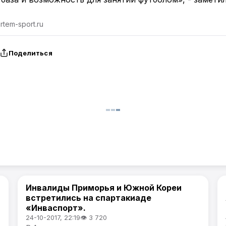
tem-sport.ru
Поделиться
Инвалиды Приморья и Южной Кореи
Спорт
встретились на спартакиаде
«Инваспорт».
24-10-2017, 22:19
👁 3 720