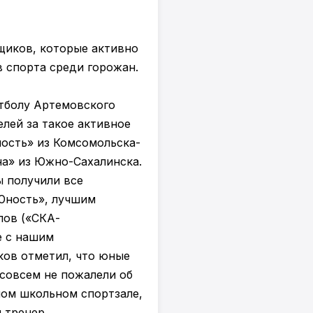
щиков, которые активно
 спорта среди горожан.
тболу Артемовского
лей за такое активное
ность» из Комсомольска-
на» из Южно-Сахалинска.
ы получили все
Юность», лучшим
пов («СКА-
е с нашим
ов отметил, что юные
совсем не пожалели об
ном школьном спортзале,
 тренер.