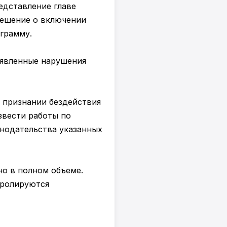
едставление главе
решение о включении
грамму.
ыявленные нарушения
о признании бездействия
звести работы по
нодательства указанных
о в полном объеме.
тролируются