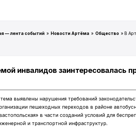
ая — лента событий
»
Новости Артёма
»
Общество
» В Ар
мой инвалидов заинтересовалась п
тема выявлены нарушения требований законодательс
рганизации пешеходных переходов в районе автобус
вастопольская» в части созданий условий для беспре
нженерной и транспортной инфраструктур.