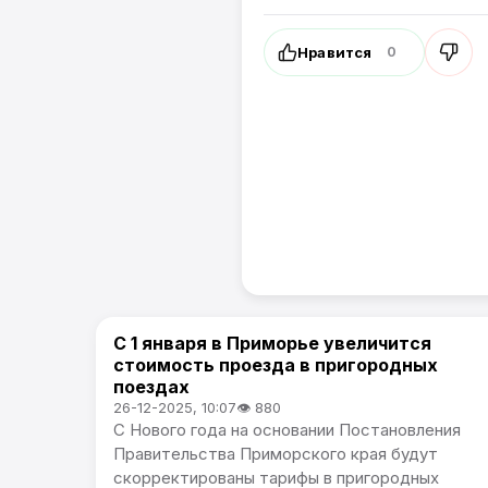
Нравится
0
️С 1 января в Приморье увеличится
Общество / Коммерческие новости Артема
стоимость проезда в пригородных
поездах
26-12-2025, 10:07
👁 880
С Нового года на основании Постановления
Правительства Приморского края будут
скорректированы тарифы в пригородных