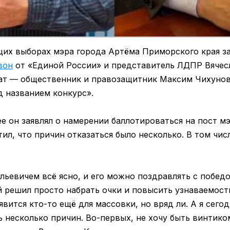
щих выборах мэра города Артёма Приморского края 
вон
от «Единой России» и представитель ЛДПР Вячес
т — общественник и правозащитник Максим Чихунов,
д названием конкурс».
ее он заявлял о намерении баллотироваться на пост м
тил, что причин отказаться было несколько. В том чис
льевичем всё ясно, и его можно поздравлять с побед
 решил просто набрать очки и повысить узнаваемость
явится кто-то ещё для массовки, но вряд ли. А я сего
ь несколько причин. Во-первых, не хочу быть винтико