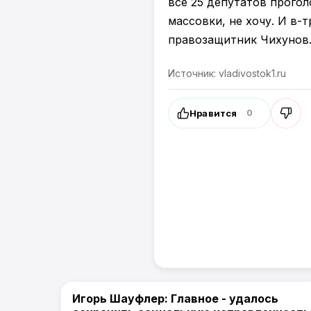
все 25 депутатов прогол
массовки, не хочу. И в-
правозащитник Чихунов
Источник: vladivostok1.ru
Нравится
0
Игорь Шауфлер: Главное - удалось
Политика