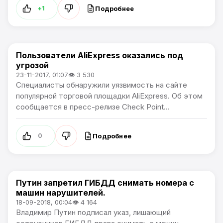
Подробнее
+1
Пользователи AliExpress оказались под
В России
угрозой
23-11-2017, 01:07
👁 3 530
Специалисты обнаружили уязвимость на сайте
популярной торговой площадки AliExpress. Об этом
сообщается в пресс-релизе Check Point...
Подробнее
0
Путин запретил ГИБДД снимать номера с
В России
машин нарушителей.
18-09-2018, 00:04
👁 4 164
Владимир Путин подписал указ, лишающий