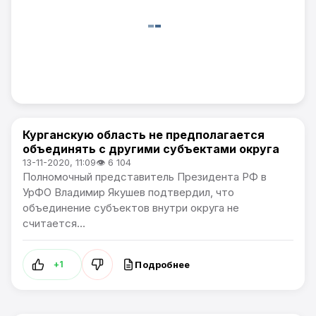
Курганскую область не предполагается
В России / Артемпортал
объединять с другими субъектами округа
13-11-2020, 11:09
👁 6 104
Полномочный представитель Президента РФ в
УрФО Владимир Якушев подтвердил, что
объединение субъектов внутри округа не
считается...
Подробнее
+1