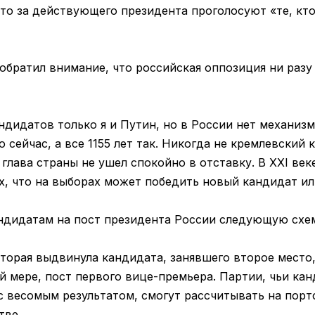
то за действующего президента проголосуют «те, кто
братил внимание, что российская оппозиция ни разу 
ндидатов только я и Путин, но в России нет механизм
о сейчас, а все 1155 лет так. Никогда не кремлевский
 глава страны не ушел спокойно в отставку. В XXI век
х, что на выборах может победить новый кандидат ил
ндидатам на пост президента России следующую схе
оторая выдвинула кандидата, занявшего второе место
й мере, пост первого вице-премьера. Партии, чьи ка
с весомым результатом, смогут рассчитывать на пор
тве.