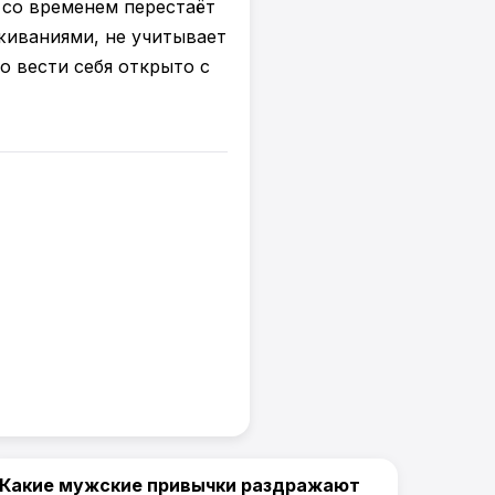
н со временем перестаёт
живаниями, не учитывает
о вести себя открыто с
Какие мужские привычки раздражают
Жизнь