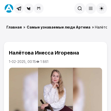
Найти
Главная
»
Самые узнаваемые люди Артема
» Налётов
Налётова Инесса Игоревна
1-02-2025, 00:15
👁 1 861