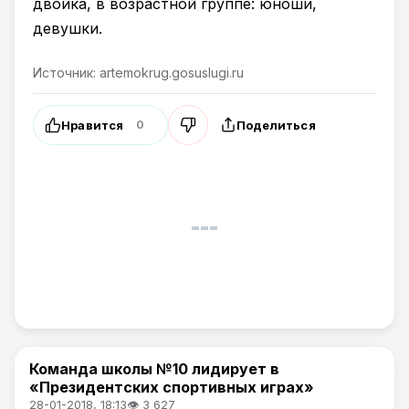
двойка, в возрастной группе: юноши,
девушки.
Источник: artemokrug.gosuslugi.ru
Нравится
Поделиться
0
Команда школы №10 лидирует в
Спорт
«Президентских спортивных играх»
28-01-2018, 18:13
👁 3 627