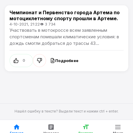
Чемпионат и Первенство города Артема по
Спорт
мотоциклетному спорту прошли в Артеме.
4-10-2021, 21:22
👁 3 734
Участвовать в мотокроссе всем заявленным
спортсменам помешали климатические условия: в
дождь смогли добраться до трассы 43...
Подробнее
0
Нашёл ошибку в тексте? Выдели текст и нажми ctrl + enter.