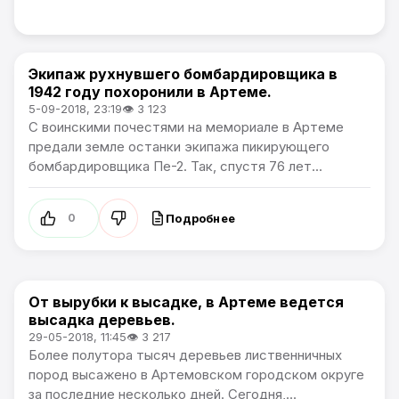
Экипаж рухнувшего бомбардировщика в
Общество
1942 году похоронили в Артеме.
5-09-2018, 23:19
👁 3 123
С воинскими почестями на мемориале в Артеме
предали земле останки экипажа пикирующего
бомбардировщика Пе-2. Так, спустя 76 лет...
Подробнее
0
От вырубки к высадке, в Артеме ведется
Общество
высадка деревьев.
29-05-2018, 11:45
👁 3 217
Более полутора тысяч деревьев лиственничных
пород высажено в Артемовском городском округе
за последние несколько дней. Сегодня,...