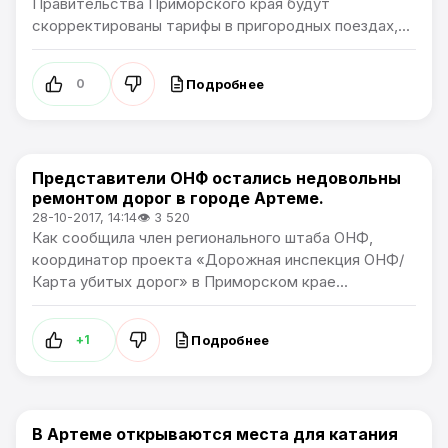
Правительства Приморского края будут
скорректированы тарифы в пригородных поездах,...
Подробнее
0
Представители ОНФ остались недовольны
Общество
ремонтом дорог в городе Артеме.
28-10-2017, 14:14
👁 3 520
Как сообщила член регионального штаба ОНФ,
координатор проекта «Дорожная инспекция ОНФ/
Карта убитых дорог» в Приморском крае...
Подробнее
+1
В Артеме открываются места для катания
Общество