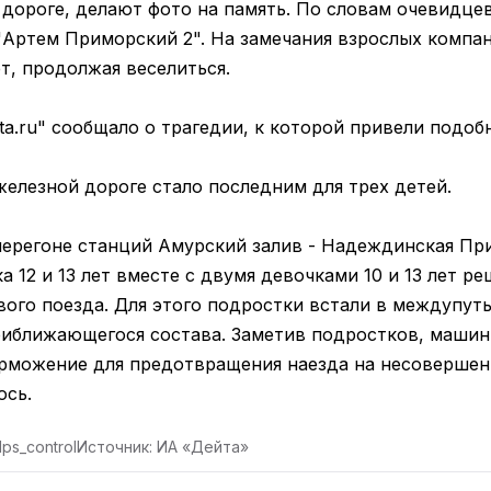
 дороге, делают фото на память. По словам очевидце
"Артем Приморский 2". На замечания взрослых компа
т, продолжая веселиться.
a.ru" сообщало о трагедии, к которой привели подоб
железной дороге стало последним для трех детей.
перегоне станций Амурский залив - Надеждинская Пр
а 12 и 13 лет вместе с двумя девочками 10 и 13 лет р
ого поезда. Для этого подростки встали в междупуть
риближающегося состава. Заметив подростков, машин
рможение для предотвращения наезда на несовершен
ось.
ps_control
Источник: ИА «Дейта»