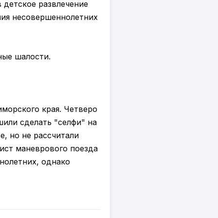
в детское развлечение
ния несовершеннолетних
ные шалости.
иморского края. Четверо
ешили сделать "селфи" на
е, но не рассчитали
ист маневрового поезда
нолетних, однако