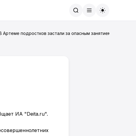
Найти
 В Артеме подростков застали за опасным занятием
ает ИА "Deita.ru".
несовершеннолетних