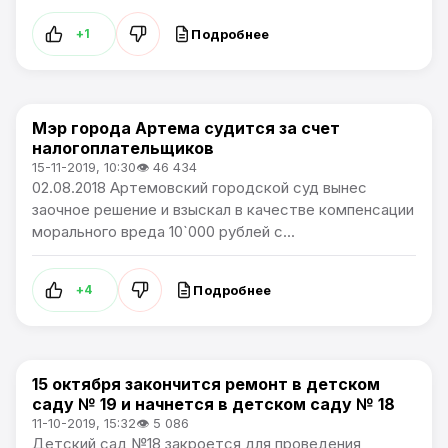
Подробнее
+1
Мэр города Артема судится за счет
Политика / Проблемы города / Артемпортал
налогоплательщиков
15-11-2019, 10:30
👁 46 434
02.08.2018 Артемовский городской суд вынес
заочное решение и взыскал в качестве компенсации
морального вреда 10`000 рублей с...
Подробнее
+4
15 октября закончится ремонт в детском
Общество / Сообщения о ЧС и погодных явлениях. /
саду № 19 и начнется в детском саду № 18
Проблемы города
11-10-2019, 15:32
👁 5 086
Детский сад №18 закроется для проведения