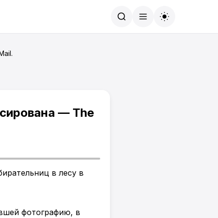
Найти
ail.
сирована — The
бирательниц в лесу в
ившей фотографию, в