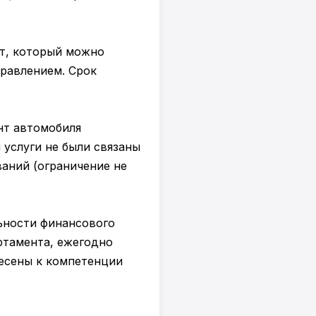
ет, который можно
правлением. Срок
онт автомобиля
 услуги не были связаны
аний (ограничение не
ьности финансового
ртамента, ежегодно
несены к компетенции