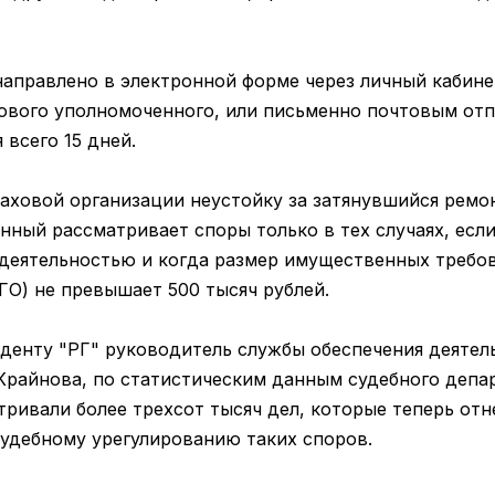
аправлено в электронной форме через личный кабин
сового уполномоченного, или письменно почтовым от
всего 15 дней.
аховой ­организации ­неустойку за затянувшийся рем
ный рассматривает споры только в тех случаях, если
деятельностью и когда размер имущественных требов
ГО) не превышает 500 тысяч рублей.
денту "РГ" руководитель службы обеспечения деятел
Крайнова, по статистическим данным судебного депа
тривали более трехсот тысяч дел, которые теперь от
судебному урегулированию таких споров.