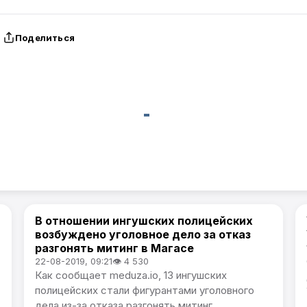
Поделиться
В отношении ингушских полицейских
Артемпортал / В России
возбуждено уголовное дело за отказ
разгонять митинг в Магасе
22-08-2019, 09:21
👁 4 530
Как сообщает meduza.io, 13 ингушских
полицейских стали фигурантами уголовного
дела из-за отказа разгонять митинг