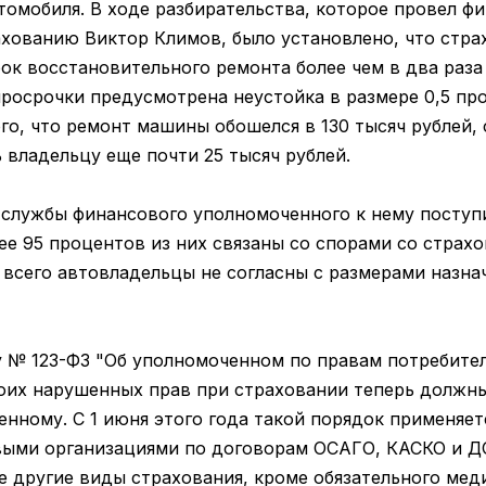
томобиля. В ходе разбирательства, которое провел ф
хованию Виктор Климов, было установлено, что стра
к восстановительного ремонта более чем в два раза 
росрочки предусмотрена неустойка в размере 0,5 пр
го, что ремонт машины обошелся в 130 тысяч рублей,
 владельцу еще почти 25 тысяч рублей.
 службы финансового уполномоченного к нему поступ
ее 95 процентов из них связаны со спорами со страх
всего автовладельцы не согласны с размерами назна
 № 123-ФЗ "Об уполномоченном по правам потребител
оих нарушенных прав при страховании теперь должны
нному. С 1 июня этого года такой порядок применяет
выми организациями по договорам ОСАГО, КАСКО и ДС
се другие виды страхования, кроме обязательного ме