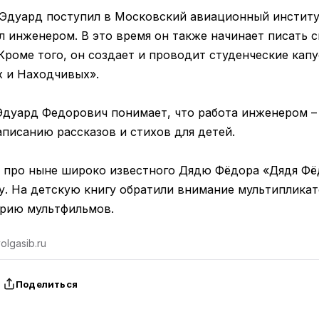
Эдуард поступил в Московский авиационный институ
л инженером. В это время он также начинает писать 
 Кроме того, он создает и проводит студенческие кап
х и Находчивых».
Эдуард Федорович понимает, что работа инженером – 
писанию рассказов и стихов для детей.
о про ныне широко известного Дядю Фёдора «Дядя Фёд
ду. На детскую книгу обратили внимание мультиплика
ерию мультфильмов.
lgasib.ru
Поделиться