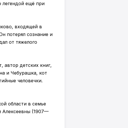
о легендой ещё при
ково, входящей в
Он потерял сознание и
дал от тяжелого
, автор детских книг,
а и Чебурашка, кот
тийные человечки.
кой области в семье
и Алексеевны (1907—