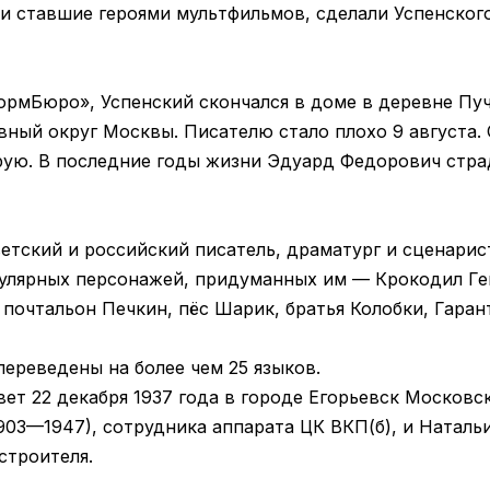
и ставшие героями мультфильмов, сделали Успенског
мБюро», Успенский скончался в доме в деревне Пуч
ный округ Москвы. Писателю стало плохо 9 августа. 
орую. В последние годы жизни Эдуард Федорович стра
тский и российский писатель, драматург и сценарист
улярных персонажей, придуманных им — Крокодил Ген
почтальон Печкин, пёс Шарик, братья Колобки, Гаран
ереведены на более чем 25 языков.
вет 22 декабря 1937 года в городе Егорьевск Московс
903—1947), сотрудника аппарата ЦК ВКП(б), и Наталь
строителя.