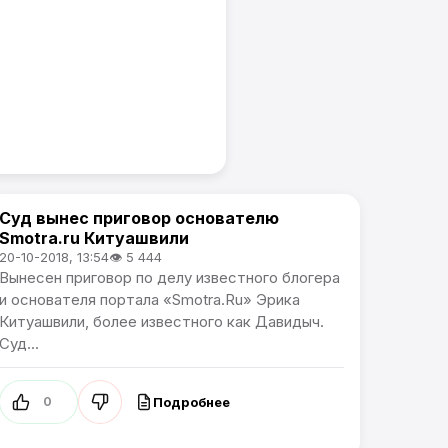
Суд вынес приговор основателю
Артемпортал / В России
Smotra.ru Китуашвили
20-10-2018, 13:54
👁 5 444
Вынесен приговор по делу известного блогера
и основателя портала «Smotra.Ru» Эрика
Китуашвили, более известного как Давидыч.
Суд...
Подробнее
0