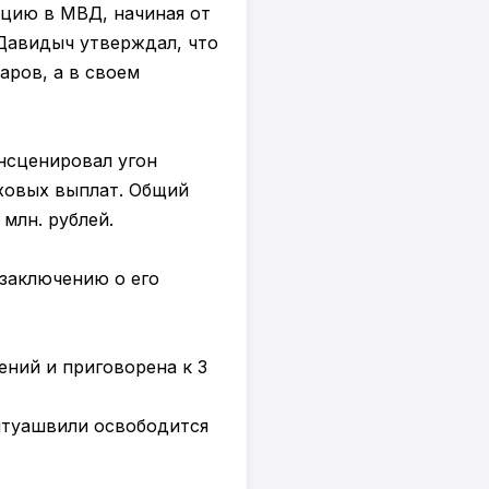
цию в МВД, начиная от
Давидыч утверждал, что
аров, а в своем
нсценировал угон
ховых выплат. Общий
млн. рублей.
заключению о его
ний и приговорена к 3
Китуашвили освободится