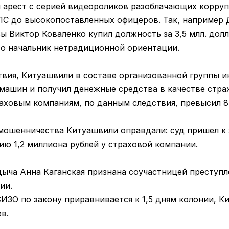
 арест с серией видеороликов разоблачающих корруп
С до высокопоставленных офицеров. Так, например 
 Виктор Коваленко купил должность за 3,5 млл. долл
то начальник нетрадиционной ориентации.
твия, Китуашвили в составе организованной группы и
машин и получил денежные средства в качестве стра
аховым компаниям, по данным следствия, превысил 8 
мошенничества Китуашвили оправдали: суд пришел к 
ию 1,2 миллиона рублей у страховой компании.
ыча Анна Каганская признана соучастницей преступле
ии.
СИЗО по закону приравнивается к 1,5 дням колонии, 
в.