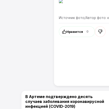
Источник фото/Автор фото: 
Нравится
0
В Артеме подтверждено десять
Сообщения о ЧС и погодных явлениях. /
случаев заболевания коронавирусной
Артемпортал
инфекцией (COVID-2019)