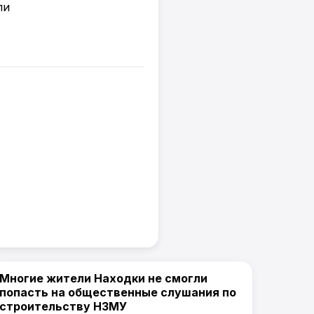
Многие жители Находки не смогли
Новости Приморского края / Артемпортал
🎬
попасть на общественные слушания по
строительству НЗМУ