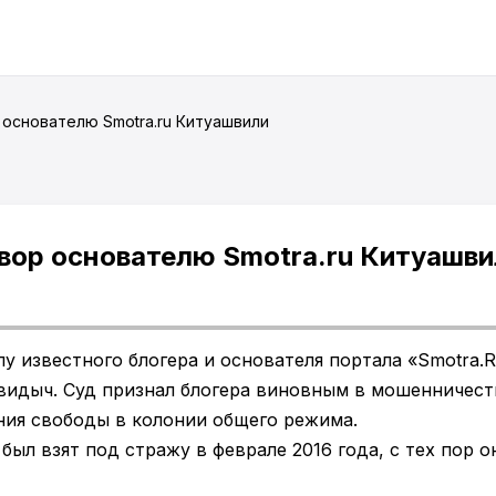
 основателю Smotra.ru Китуашвили
вор основателю Smotra.ru Китуашви
у известного блогера и основателя портала «Smotra.
видыч. Суд признал блогера виновным в мошенничеств
ния свободы в колонии общего режима.
ыл взят под стражу в феврале 2016 года, с тех пор о