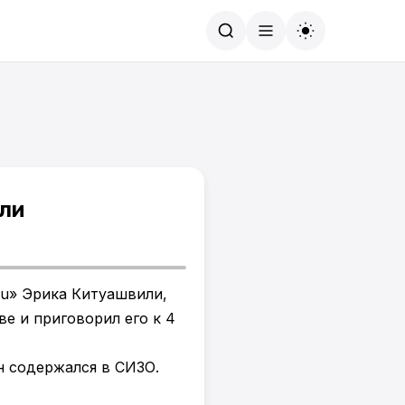
Найти
ли
Ru» Эрика Китуашвили,
е и приговорил его к 4
н содержался в СИЗО.