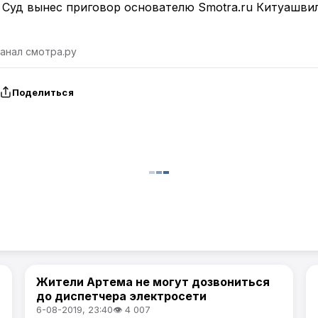
канал смотра.ру
Поделиться
Жители Артема не могут дозвониться
Проблемы города / Артемпортал
🎬
до диспетчера электросети
6-08-2019, 23:40
👁 4 007