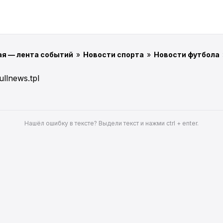
ая — лента событий
»
Новости спорта
»
Новости футбола
ullnews.tpl
Нашёл ошибку в тексте? Выдели текст и нажми ctrl + enter.