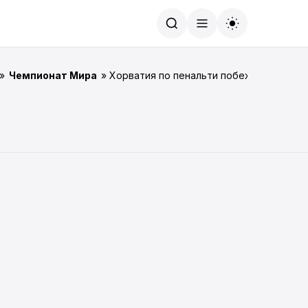
Найти
»
Чемпионат Мира
» Хорватия по пенальти побеждает Данию