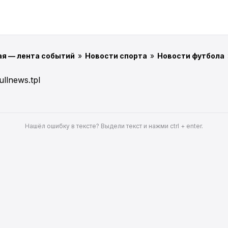
ая — лента событий
»
Новости спорта
»
Новости футбола
ullnews.tpl
Нашёл ошибку в тексте? Выдели текст и нажми ctrl + enter.