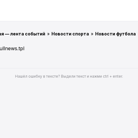
ая — лента событий
»
Новости спорта
»
Новости футбола
ullnews.tpl
Нашёл ошибку в тексте? Выдели текст и нажми ctrl + enter.